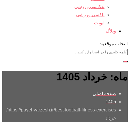
عکاسی ورزشی
تاکسی ورزشی
ایونت
وبلاگ
انتخاب موقعیت
ماه:
خرداد 1405
صفحه اصلی
1405
https://payehvarzesh.ir/best-football-fitness-exercises/
خرداد