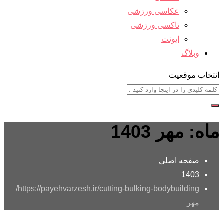
عکاسی ورزشی
تاکسی ورزشی
ایونت
وبلاگ
انتخاب موقعیت
ماه:
مهر 1403
صفحه اصلی
1403
https://payehvarzesh.ir/cutting-bulking-bodybuilding/
مهر