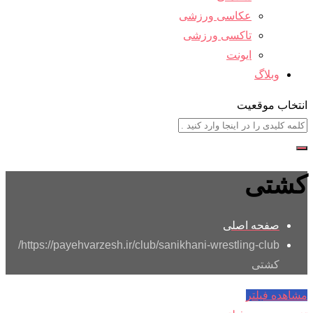
عکاسی ورزشی
تاکسی ورزشی
ایونت
وبلاگ
انتخاب موقعیت
کشتی
صفحه اصلی
https://payehvarzesh.ir/club/sanikhani-wrestling-club/
کشتی
مشاهده فیلتر