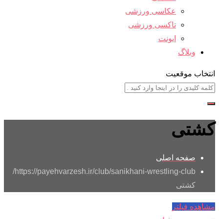
عکاسی ورزشی
تاکسی ورزشی
ایونت
وبلاگ
انتخاب موقعیت
کشتی
صفحه اصلی
https://payehvarzesh.ir/club/sanikhani-wrestling-club/
کشتی
مشاهده فیلتر