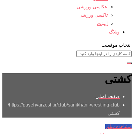
عکاسی ورزشی
تاکسی ورزشی
ایونت
وبلاگ
انتخاب موقعیت
کشتی
صفحه اصلی
https://payehvarzesh.ir/club/sanikhani-wrestling-club/
کشتی
مشاهده فیلتر