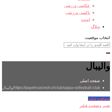
عکاسی ورزشی
تاکسی ورزشی
ایونت
وبلاگ
انتخاب موقعیت
والیبال
صفحه اصلی
https://payehvarzesh.ir/club/saipa-volleyball-club/
والیبال
مشاهده فیلتر
تغییر وضعیت فیلتر