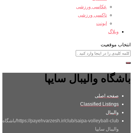
عکاسی ورزشی
تاکسی ورزشی
ایونت
وبلاگ
انتخاب موقعیت
باشگاه والیبال سایپا
صفحه اصلی
Classified Listings
والیبال
https://payehvarzesh.ir/club/saipa-volleyball-club/
باشگاه
والیبال سایپا