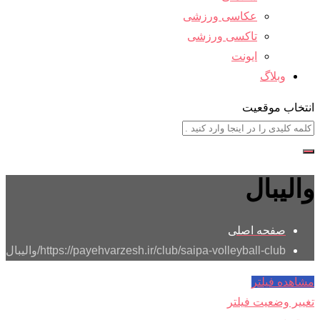
عکاسی ورزشی
تاکسی ورزشی
ایونت
وبلاگ
انتخاب موقعیت
والیبال
صفحه اصلی
https://payehvarzesh.ir/club/saipa-volleyball-club/
والیبال
مشاهده فیلتر
تغییر وضعیت فیلتر