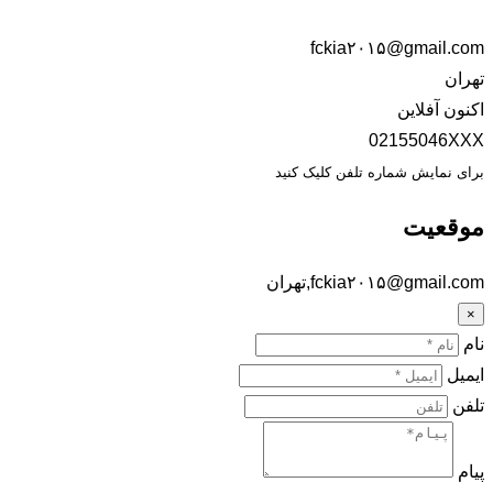
fckia۲۰۱۵@gmail.com
تهران
اکنون آفلاین
02155046XXX
برای نمایش شماره تلفن کلیک کنید
موقعیت
fckia۲۰۱۵@gmail.com,تهران
×
نام
ایمیل
تلفن
پیام