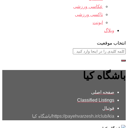
عکاسی ورزشی
تاکسی ورزشی
ایونت
وبلاگ
انتخاب موقعیت
باشگاه کیا
صفحه اصلی
Classified Listings
فوتبال
https://payehvarzesh.ir/club/kia/
باشگاه کیا