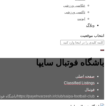
عکاسی ورزشی
تاکسی ورزشی
ایونت
وبلاگ
انتخاب موقعیت
باشگاه فوتبال سایپا
صفحه اصلی
Classified Listings
فوتبال
https://payehvarzesh.ir/club/saipa-football-club/
باشگاه فوتب