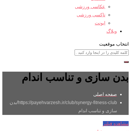
عکاسی ورزشی
تاکسی ورزشی
ایونت
وبلاگ
انتخاب موقعیت
بدن سازی و تناسب اندام
صفحه اصلی
https://payehvarzesh.ir/club/synergy-fitness-club/
بدن
سازی و تناسب اندام
مشاهده فیلتر