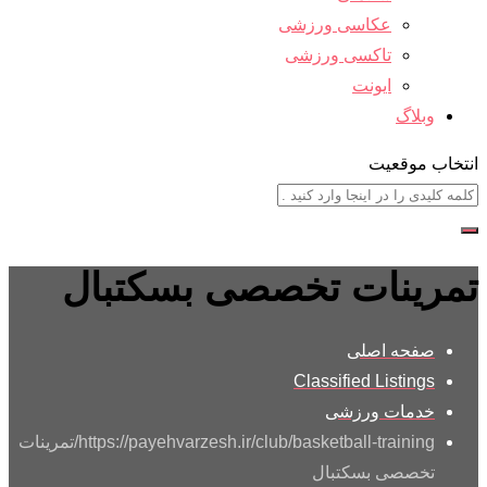
عکاسی ورزشی
تاکسی ورزشی
ایونت
وبلاگ
انتخاب موقعیت
تمرینات تخصصی بسکتبال
صفحه اصلی
Classified Listings
خدمات ورزشی
https://payehvarzesh.ir/club/basketball-training/
تمرینات
تخصصی بسکتبال